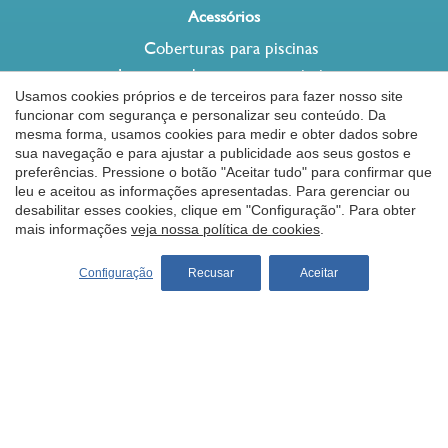
Acessórios
Coberturas para piscinas
Lonas e coberturas para piscinas
Usamos cookies próprios e de terceiros para fazer nosso site
Barreira de proteção para piscinas
funcionar com segurança e personalizar seu conteúdo. Da
Robots de piscina
mesma forma, usamos cookies para medir e obter dados sobre
Salvar configuração
Aceitar tudo
sua navegação e para ajustar a publicidade aos seus gostos e
Aquecimento piscinas
preferências. Pressione o botão "Aceitar tudo" para confirmar que
Natação contra-corrente
leu e aceitou as informações apresentadas. Para gerenciar ou
Chuveiro solar desjoyaux
desabilitar esses cookies, clique em "Configuração". Para obter
mais informações
veja nossa política de cookies
.
Filtros coloridos piscina
Configuração
Recusar
Aceitar
Dicas
Como construir uma piscina
Manutenção de piscinas
Segurança piscinas privadas
Saúde e bem-estar
Piscina e jardim