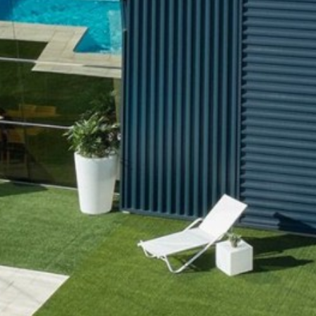
Técnico e funcional
Sempre ativo
Este site usa seus próprios cookies para coletar
informações a fim de melhorar nossos serviços. Se
continuar a navegar, aceita a instalação. O utilizador tem a
possibilidade de configurar o seu navegador, podendo, se
assim o desejar, impedir que sejam instalados no seu
disco rígido, embora deva ter presente que tal ação pode
causar dificuldades na navegação no site.
Análise e personalização
Eles permitem o monitoramento e análise do
comportamento dos usuários deste site. A informação
recolhida através deste tipo de cookies serve para medir a
actividade da web para a elaboração dos perfis de
navegação dos utilizadores, de forma a introduzir
melhorias a partir da análise dos dados de utilização
efectuada pelos utilizadores do serviço. Eles nos permitem
salvar as informações de preferência do usuário para
melhorar a qualidade dos nossos serviços e oferecer uma
melhor experiência através dos produtos recomendados.
Marketing e publicidade