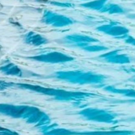
Modificar cookies
Técnico e funcional
Sempre ativo
Este site usa seus próprios cookies para coletar
informações a fim de melhorar nossos serviços. Se
continuar a navegar, aceita a instalação. O utilizador tem a
possibilidade de configurar o seu navegador, podendo, se
assim o desejar, impedir que sejam instalados no seu
disco rígido, embora deva ter presente que tal ação pode
causar dificuldades na navegação no site.
Análise e personalização