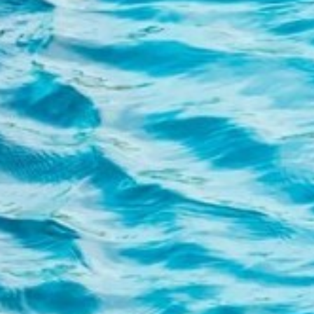
Eles permitem o monitoramento e análise do
comportamento dos usuários deste site. A informação
recolhida através deste tipo de cookies serve para medir a
actividade da web para a elaboração dos perfis de
navegação dos utilizadores, de forma a introduzir
melhorias a partir da análise dos dados de utilização
efectuada pelos utilizadores do serviço. Eles nos permitem
salvar as informações de preferência do usuário para
melhorar a qualidade dos nossos serviços e oferecer uma
melhor experiência através dos produtos recomendados.
Marketing e publicidade
Esses cookies são utilizados para armazenar informações
sobre as preferências e escolhas pessoais do usuário
através da observação contínua de seus hábitos de
navegação. Graças a eles, podemos conhecer os hábitos
de navegação no site e exibir publicidade relacionada ao
perfil de navegação do usuário.