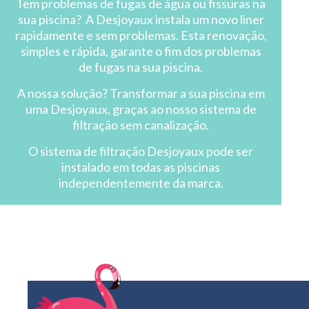
Tem problemas de fugas de água ou fissuras na
sua piscina? A Desjoyaux instala um novo liner
rapidamente e sem problemas. Esta renovação,
simples e rápida, garante o fim dos problemas
de fugas na sua piscina.
A nossa solução? Transformar a sua piscina em
uma Desjoyaux, graças ao nosso sistema de
filtração sem canalização.
O sistema de filtração Desjoyaux pode ser
instalado em todas as piscinas
independentemente da marca.