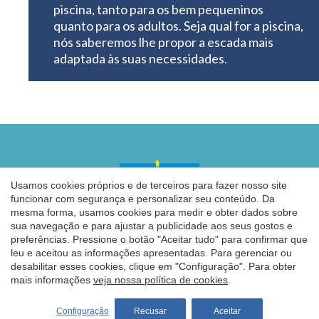
piscina, tanto para os bem pequeninos
quanto para os adultos. Seja qual for a piscina,
nós saberemos lhe propor a escada mais
adaptada às suas necessidades.
Salvar configuração
Aceitar tudo
Usamos cookies próprios e de terceiros para fazer nosso site
funcionar com segurança e personalizar seu conteúdo. Da
mesma forma, usamos cookies para medir e obter dados sobre
sua navegação e para ajustar a publicidade aos seus gostos e
FAQ
Contato
preferências. Pressione o botão "Aceitar tudo" para confirmar que
leu e aceitou as informações apresentadas. Para gerenciar ou
desabilitar esses cookies, clique em "Configuração". Para obter
Família Desjoyaux
mais informações
veja nossa política de cookies
.
Fabricante piscinas portugal
O espírito de família
Configuração
Recusar
Aceitar