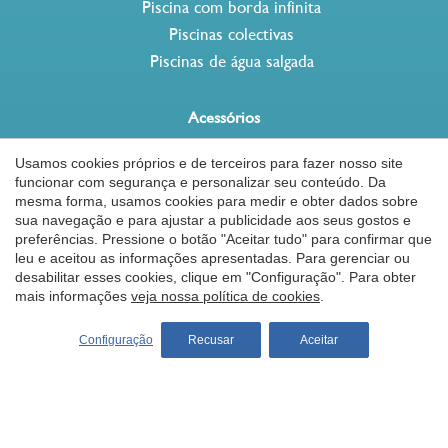
Piscina com borda infinita
Piscinas colectivas
Piscinas de água salgada
Acessórios
Coberturas para piscinas
Usamos cookies próprios e de terceiros para fazer nosso site
Lonas e coberturas para piscinas
funcionar com segurança e personalizar seu conteúdo. Da
Barreira de proteção para piscinas
mesma forma, usamos cookies para medir e obter dados sobre
Salvar configuração
Aceitar tudo
sua navegação e para ajustar a publicidade aos seus gostos e
Robots de piscina
preferências. Pressione o botão "Aceitar tudo" para confirmar que
Aquecimento piscinas
leu e aceitou as informações apresentadas. Para gerenciar ou
desabilitar esses cookies, clique em "Configuração". Para obter
Natação contra-corrente
mais informações
veja nossa política de cookies
.
Chuveiro solar desjoyaux
Filtros coloridos piscina
Configuração
Recusar
Aceitar
Dicas
Como construir uma piscina