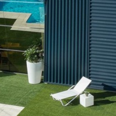
Técnico e funcional
Sempre ativo
Este site usa seus próprios cookies para coletar
informações a fim de melhorar nossos serviços. Se
continuar a navegar, aceita a instalação. O utilizador tem a
possibilidade de configurar o seu navegador, podendo, se
assim o desejar, impedir que sejam instalados no seu
disco rígido, embora deva ter presente que tal ação pode
causar dificuldades na navegação no site.
Análise e personalização
Eles permitem o monitoramento e análise do
comportamento dos usuários deste site. A informação
recolhida através deste tipo de cookies serve para medir a
actividade da web para a elaboração dos perfis de
navegação dos utilizadores, de forma a introduzir
melhorias a partir da análise dos dados de utilização
efectuada pelos utilizadores do serviço. Eles nos permitem
salvar as informações de preferência do usuário para
melhorar a qualidade dos nossos serviços e oferecer uma
melhor experiência através dos produtos recomendados.
Marketing e publicidade