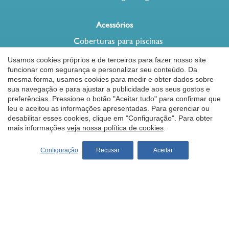
Acessórios
Coberturas para piscinas
Lonas e coberturas para piscinas
Usamos cookies próprios e de terceiros para fazer nosso site
Barreira de proteção para piscinas
funcionar com segurança e personalizar seu conteúdo. Da
mesma forma, usamos cookies para medir e obter dados sobre
Robots de piscina
Salvar configuração
Aceitar tudo
sua navegação e para ajustar a publicidade aos seus gostos e
Aquecimento piscinas
preferências. Pressione o botão "Aceitar tudo" para confirmar que
leu e aceitou as informações apresentadas. Para gerenciar ou
Natação contra-corrente
desabilitar esses cookies, clique em "Configuração". Para obter
Chuveiro solar desjoyaux
mais informações
veja nossa política de cookies
.
Filtros coloridos piscina
Configuração
Recusar
Aceitar
Dicas
Como construir uma piscina
Manutenção de piscinas
Segurança piscinas privadas
Saúde e bem-estar