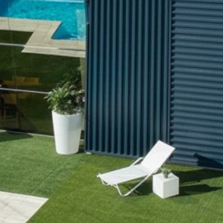
Técnico e funcional
Sempre ativo
Este site usa seus próprios cookies para coletar
informações a fim de melhorar nossos serviços. Se
continuar a navegar, aceita a instalação. O utilizador tem a
possibilidade de configurar o seu navegador, podendo, se
assim o desejar, impedir que sejam instalados no seu
disco rígido, embora deva ter presente que tal ação pode
causar dificuldades na navegação no site.
Análise e personalização
Eles permitem o monitoramento e análise do
comportamento dos usuários deste site. A informação
recolhida através deste tipo de cookies serve para medir a
actividade da web para a elaboração dos perfis de
navegação dos utilizadores, de forma a introduzir
melhorias a partir da análise dos dados de utilização
efectuada pelos utilizadores do serviço. Eles nos permitem
salvar as informações de preferência do usuário para
melhorar a qualidade dos nossos serviços e oferecer uma
melhor experiência através dos produtos recomendados.
Marketing e publicidade